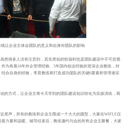
游戏让企业主体会团队的意义和自身对团队的影响
。虽然很多人没有注意到，其实类似的软福利也是团队建设中不可忽视
，作为有着
10
年外企管理经验、
5
年国内创业经验的资深企业教练，对
。结合自身的经验，李君教练将打造成功团队的关键
6
要素和管理者应
互动的方式，让企业主将今天学到的团队建设知识转化为实操演练，再
接近尾声，所有的教练和企业主围成一个大大的圆型，大家在
WIFLE
仪
递着力量和温暖。辅导结束后，教练邀约与会的所有企业主聚餐，大家