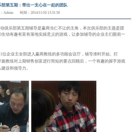
乐部第五期：带出一支心在一起的团队
：Admin
时间：2014/11/10 13:31:50
行动俱乐部第五期辅导是赢商当仁不让的主角，本次俱乐部的主题是团
和生动有趣有富有落地实操意义的游戏，让参加辅导的企业主们眼前一
21
位企业主全部进入赢商教练的多功能会议厅，辅导准时开始。灯
李旎教练对上期销售创富进行简短的要点回顾后，一个有趣的握手游戏
队建设和领导力。