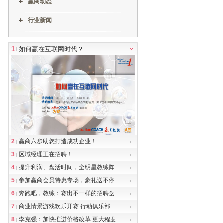
赢商动态
行业新闻
1
如何赢在互联网时代？
2
赢商六步助您打造成功企业！
3
区域经理正在招聘！
4
提升利润、盘活时间，全明星教练阵...
5
参加赢商会员特惠专场，豪礼送不停...
6
奔跑吧，教练：赛出不一样的招聘竞...
7
商业情景游戏欢乐开赛 行动俱乐部...
8
李克强：加快推进价格改革 更大程度...